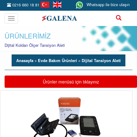
Whatsapp ile bize ulaşın
0216 660 18 81
Toggle
navigation
ÜRÜNLERİMİZ
Dijital Koldan Ölçer Tansiyon Aleti
Anasayfa
» Evde Bakım Ürünleri
» Dijital Tansiyon Aleti
Toggle navigation
Ürünler menüsü için tıklayınız