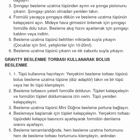
Şırıngayı besleme uzatma tüpünden ayırın ve şırınga pistonunu
çıkarın. Şırıngayı piston olmadan yeniden takın.
Formülü yavaşça şırıngaya dökün ve besleme uzatma tüpünün
kelepçesini açın. Mideye hava girmesini önlemek için şırıngayı
formülle dolu tutun. Besleme akış hızını ayarlamak için şırıngayı
kaldırın veya indirin.
Besleme uzatma tüpünü belirtilen miktarda suyla yıkayın
(Çocuklar için 5ml, yetişkinler için 10-20ml).
Besleme uzatma tüpünü çıkarın ve ılık sabunlu suyla yıkayın.
GRAVITY BESLENME TORBASI KULLANARAK
BOLUS
BESLENME
1. Tüpü kullanıma hazırlayın: Yerçekimi besleme torbası tüpünü
bolus besleme uzatma tüpüne (düz adaptör) takın ve bir tüpü
veya her iki tüpü klempleyin.
Besleme torbasını yeterli formülle doldurun. Tüpleri kelepçeleyin
ve formülün tüpleri doldurmasına izin verin. Tüpü yeniden
kelepçeleyin.
Besleme uzatma tüpünü Mini Düğme besleme portuna bağlayın.
Beslemeye başlamak için tüpleri kelepçeleyin. Yerçekimi torbası
tüpündeki kelepçe basıncını ayarlayarak formülün damlama
oranını ayarlayın.
Besleme tamamlandığında, hem besleme uzatma hortumunu
hem de besleme torbası hortumunu klempleyin, ardından