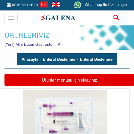
Whatsapp ile bize ulaşın
0216 660 18 81
Toggle
navigation
ÜRÜNLERİMİZ
(Yeni) Mini Buton Gastrostomi Kiti
Anasayfa
» Enteral Beslenme
» Enteral Beslenme
Toggle navigation
Ürünler menüsü için tıklayınız