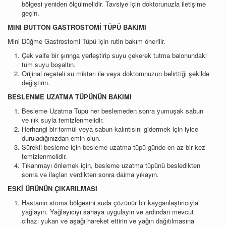
bölgesi yeniden ölçülmelidir. Tavsiye için doktorunuzla iletişime
geçin.
MINI BUTTON GASTROSTOMİ TÜPÜ BAKIMI
Mini Düğme Gastrostomi Tüpü için rutin bakım önerilir.
Çek valfe bir şırınga yerleştirip suyu çekerek tutma balonundaki
tüm suyu boşaltın.
Orijinal reçeteli su miktarı ile veya doktorunuzun belirttiği şekilde
değiştirin.
BESLENME UZATMA TÜPÜNÜN BAKIMI
Besleme Uzatma Tüpü her beslemeden sonra yumuşak sabun
ve ılık suyla temizlenmelidir.
Herhangi bir formül veya sabun kalıntısını gidermek için iyice
duruladığınızdan emin olun.
Sürekli besleme için besleme uzatma tüpü günde en az bir kez
temizlenmelidir.
Tıkanmayı önlemek için, besleme uzatma tüpünü besledikten
sonra ve ilaçları verdikten sonra daima yıkayın.
ESKİ ÜRÜNÜN ÇIKARILMASI
Hastanın stoma bölgesini suda çözünür bir kayganlaştırıcıyla
yağlayın. Yağlayıcıyı sahaya uygulayın ve ardından mevcut
cihazı yukarı ve aşağı hareket ettirin ve yağın dağıtılmasına