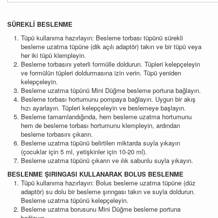
SÜREKLİ BESLENME
Tüpü kullanıma hazırlayın: Besleme torbası tüpünü sürekli
besleme uzatma tüpüne (dik açılı adaptör) takın ve bir tüpü veya
her iki tüpü klempleyin.
Besleme torbasını yeterli formülle doldurun. Tüpleri kelepçeleyin
ve formülün tüpleri doldurmasına izin verin. Tüpü yeniden
kelepçeleyin.
Besleme uzatma tüpünü Mini Düğme besleme portuna bağlayın.
Besleme torbası hortumunu pompaya bağlayın. Uygun bir akış
hızı ayarlayın. Tüpleri kelepçeleyin ve beslemeye başlayın.
Besleme tamamlandığında, hem besleme uzatma hortumunu
hem de besleme torbası hortumunu klempleyin, ardından
besleme torbasını çıkarın.
Besleme uzatma tüpünü belirtilen miktarda suyla yıkayın
(çocuklar için 5 ml, yetişkinler için 10-20 ml).
Besleme uzatma tüpünü çıkarın ve ılık sabunlu suyla yıkayın.
BESLENME ŞIRINGASI KULLANARAK BOLUS BESLENME
Tüpü kullanıma hazırlayın: Bolus besleme uzatma tüpüne (düz
adaptör) su dolu bir besleme şırıngası takın ve suyla doldurun.
Besleme uzatma tüpünü kelepçeleyin.
Besleme uzatma borusunu Mini Düğme besleme portuna
bağlayın.