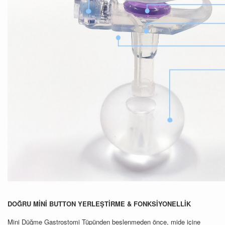
DOĞRU
M
İ
N
İ
BUTTON
YERLEŞTİRME
&
FONKSİYONELLİK
Mini Düğme Gastrostomi Tüpünden beslenmeden önce, mide içine