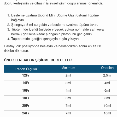
doğru yerleşimin ve cihazın işlevselliğinin doğrulanması önemlidir.
Besleme uzatma tüpünü Mini Düğme Gastrostomi Tüpüne
bağlayın.
Şırıngaya 5 ml su çekin ve besleme uzatma tüpüne takın.
Tüpte mide içeriği (midede yiyecek yoksa normalde sarı veya
berrak) görülene kadar şırınganın pistonunu geri çekin.
Tüpten mide içeriğini şırıngayla suyla yıkayın.
Hastayı dik pozisyonda besleyin ve beslendikten sonra en az 30
dakika dik tutun.
ÖNERİLEN BALON ŞİŞİRME DERECELERİ
Minimum
Önerilen
French Ölçüsü
12Fr
2ml
2.5ml
14Fr
3ml
4ml
16Fr
4ml
6ml
18Fr
6ml
8ml
20Fr
7ml
10ml
24Fr
7ml
10ml