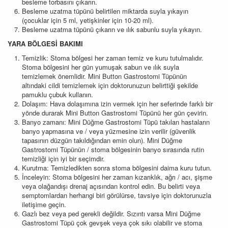
besleme torbasını çıkarın.
Besleme uzatma tüpünü belirtilen miktarda suyla yıkayın
(çocuklar için 5 ml, yetişkinler için 10-20 ml).
Besleme uzatma tüpünü çıkarın ve ılık sabunlu suyla yıkayın.
YARA BÖLGESİ BAKIMI
Temizlik: Stoma bölgesi her zaman temiz ve kuru tutulmalıdır.
Stoma bölgesini her gün yumuşak sabun ve ılık suyla
temizlemek önemlidir. Mini Button Gastrostomi Tüpünün
altındaki cildi temizlemek için doktorunuzun belirttiği şekilde
pamuklu çubuk kullanın.
Dolaşım: Hava dolaşımına izin vermek için her seferinde farklı bir
yönde durarak Mini Button Gastrostomi Tüpünü her gün çevirin.
Banyo zamanı: Mini Düğme Gastrostomi Tüpü takılan hastaların
banyo yapmasına ve / veya yüzmesine izin verilir (güvenlik
tapasının düzgün takıldığından emin olun). Mini Düğme
Gastrostomi Tüpünün / stoma bölgesinin banyo sırasında rutin
temizliği için iyi bir seçimdir.
Kurutma: Temizledikten sonra stoma bölgesini daima kuru tutun.
İnceleyin: Stoma bölgesini her zaman kızarıklık, ağrı / acı, şişme
veya olağandışı drenaj açısından kontrol edin. Bu belirti veya
semptomlardan herhangi biri görülürse, tavsiye için doktorunuzla
iletişime geçin.
Gazlı bez veya ped gerekli değildir. Sızıntı varsa Mini Düğme
Gastrostomi Tüpü çok gevşek veya çok sıkı olabilir ve stoma