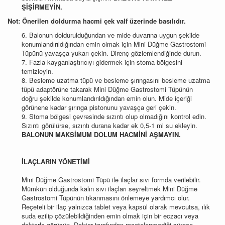
ŞİŞİRMEYİN.
Not: Önerilen doldurma hacmi çek valf üzerinde basılıdır.
6. Balonun doldurulduğundan ve mide duvarına uygun şekilde
konumlandırıldığından emin olmak için Mini Düğme Gastrostomi
Tüpünü yavaşça yukarı çekin. Direnç gözlemlendiğinde durun.
7. Fazla kayganlaştırıcıyı gidermek için stoma bölgesini
temizleyin.
8. Besleme uzatma tüpü ve besleme şırıngasını besleme uzatma
tüpü adaptörüne takarak Mini Düğme Gastrostomi Tüpünün
doğru şekilde konumlandırıldığından emin olun. Mide içeriği
görünene kadar şırınga pistonunu yavaşça geri çekin.
9. Stoma bölgesi çevresinde sızıntı olup olmadığını kontrol edin.
Sızıntı görülürse, sızıntı durana kadar ek 0,5-1 ml su ekleyin.
BALONUN MAKSİMUM DOLUM HACMİNİ AŞMAYIN.
İLAÇLARIN YÖNETİMİ
Mini Düğme Gastrostomi Tüpü ile ilaçlar sıvı formda verilebilir.
Mümkün olduğunda kalın sıvı ilaçları seyreltmek Mini Düğme
Gastrostomi Tüpünün tıkanmasını önlemeye yardımcı olur.
Reçeteli bir ilaç yalnızca tablet veya kapsül olarak mevcutsa, ılık
suda ezilip çözülebildiğinden emin olmak için bir eczacı veya
doktorla görüşün. Doktor tarafından reçetelenmediği sürece