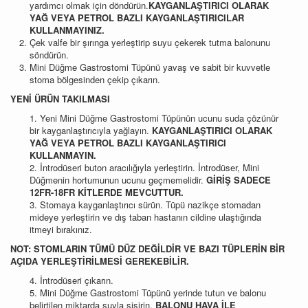
yardımcı olmak için döndürün.
KAYGANLAŞTIRICI OLARAK
YAĞ VEYA PETROL BAZLI KAYGANLAŞTIRICILAR
KULLANMAYINIZ.
Çek valfe bir şırınga yerleştirip suyu çekerek tutma balonunu
söndürün.
Mini Düğme Gastrostomi Tüpünü yavaş ve sabit bir kuvvetle
stoma bölgesinden çekip çıkarın.
YENİ ÜRÜN TAKILMASI
1. Yeni Mini Düğme Gastrostomi Tüpünün ucunu suda çözünür
bir kayganlaştırıcıyla yağlayın.
KAYGANLAŞTIRICI OLARAK
YAĞ VEYA PETROL BAZLI KAYGANLAŞTIRICI
KULLANMAYIN.
2. İntrodüseri buton aracılığıyla yerleştirin. İntrodüser, Mini
Düğmenin hortumunun ucunu geçmemelidir.
GİRİŞ SADECE
12FR-18FR KİTLERDE MEVCUTTUR.
3. Stomaya kayganlaştırıcı sürün. Tüpü nazikçe stomadan
mideye yerleştirin ve dış taban hastanın cildine ulaştığında
itmeyi bırakınız.
NOT: STOMLARIN TÜMÜ DÜZ DEĞİLDİR VE BAZI TÜPLERİN BİR
AÇIDA YERLEŞTİRİLMESİ GEREKEBİLİR.
4. İntrodüseri çıkarın.
5. Mini Düğme Gastrostomi Tüpünü yerinde tutun ve balonu
belirtilen miktarda suyla şişirin.
BALONU HAVA İLE