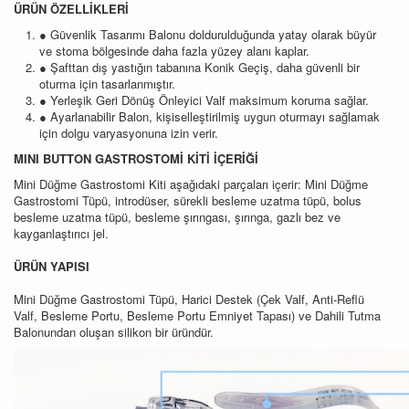
ÜRÜN ÖZELLİKLERİ
● Güvenlik Tasarımı Balonu doldurulduğunda yatay olarak büyür
ve stoma bölgesinde daha fazla yüzey alanı kaplar.
● Şafttan dış yastığın tabanına Konik Geçiş, daha güvenli bir
oturma için tasarlanmıştır.
● Yerleşik Geri Dönüş Önleyici Valf maksimum koruma sağlar.
● Ayarlanabilir Balon, kişiselleştirilmiş uygun oturmayı sağlamak
için dolgu varyasyonuna izin verir.
MINI BUTTON GASTROSTOMİ KİTİ İÇERİĞİ
Mini Düğme Gastrostomi Kiti aşağıdaki parçaları içerir: Mini Düğme
Gastrostomi Tüpü, introdüser, sürekli besleme uzatma tüpü, bolus
besleme uzatma tüpü, besleme şırıngası, şırınga, gazlı bez ve
kayganlaştırıcı jel.
ÜRÜN YAPISI
Mini Düğme Gastrostomi Tüpü, Harici Destek (Çek Valf, Anti-Reflü
Valf, Besleme Portu, Besleme Portu Emniyet Tapası) ve Dahili Tutma
Balonundan oluşan silikon bir üründür.