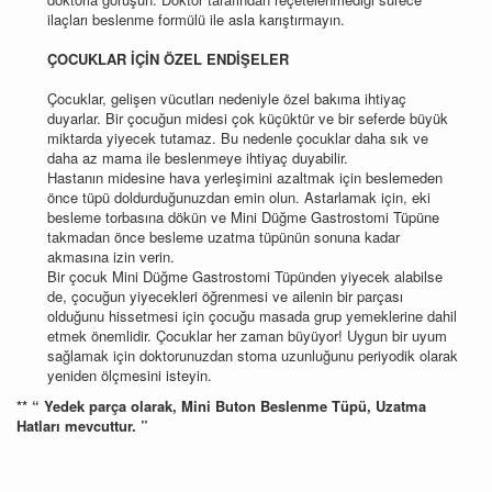
ilaçları beslenme formülü ile asla karıştırmayın.
ÇOCUKLAR İÇİN ÖZEL ENDİŞELER
Çocuklar, gelişen vücutları nedeniyle özel bakıma ihtiyaç
duyarlar. Bir çocuğun midesi çok küçüktür ve bir seferde büyük
miktarda yiyecek tutamaz. Bu nedenle çocuklar daha sık ve
daha az mama ile beslenmeye ihtiyaç duyabilir.
Hastanın midesine hava yerleşimini azaltmak için beslemeden
önce tüpü doldurduğunuzdan emin olun. Astarlamak için, eki
besleme torbasına dökün ve Mini Düğme Gastrostomi Tüpüne
takmadan önce besleme uzatma tüpünün sonuna kadar
akmasına izin verin.
Bir çocuk Mini Düğme Gastrostomi Tüpünden yiyecek alabilse
de, çocuğun yiyecekleri öğrenmesi ve ailenin bir parçası
olduğunu hissetmesi için çocuğu masada grup yemeklerine dahil
etmek önemlidir. Çocuklar her zaman büyüyor! Uygun bir uyum
sağlamak için doktorunuzdan stoma uzunluğunu periyodik olarak
yeniden ölçmesini isteyin.
** “ Yedek parça olarak, Mini Buton Beslenme Tüpü, Uzatma
Hatları mevcuttur. ”