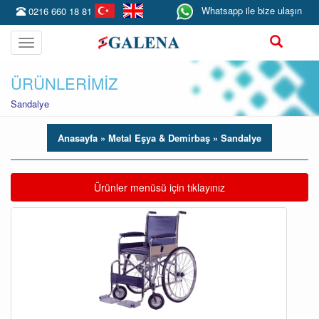
Whatsapp ile bize ulaşın
0216 660 18 81
Toggle
navigation
ÜRÜNLERİMİZ
Sandalye
Anasayfa
» Metal Eşya & Demirbaş »
Sandalye
Toggle navigation
Ürünler menüsü için tıklayınız